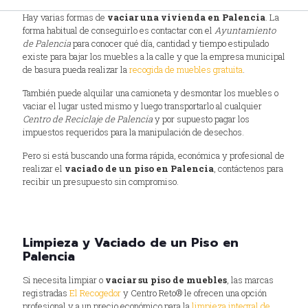
Hay varias formas de
vaciar una vivienda en Palencia
. La
forma habitual de conseguirlo es contactar con el
Ayuntamiento
de Palencia
para conocer qué día, cantidad y tiempo estipulado
existe para bajar los muebles a la calle y que la empresa municipal
de basura pueda realizar la
recogida de muebles gratuita
.
También puede alquilar una camioneta y desmontar los muebles o
vaciar el lugar usted mismo y luego transportarlo al cualquier
Centro de Reciclaje de Palencia
y por supuesto pagar los
impuestos requeridos para la manipulación de desechos.
Pero si está buscando una forma rápida, económica y profesional de
realizar el
vaciado de un piso en Palencia
, contáctenos para
recibir un presupuesto sin compromiso.
Limpieza y Vaciado de un Piso en
Palencia
Si necesita limpiar o
vaciar su piso de muebles
, las marcas
registradas
El Recogedor
y Centro Reto® le ofrecen una opción
profesional y a un precio económico para la
limpieza integral de